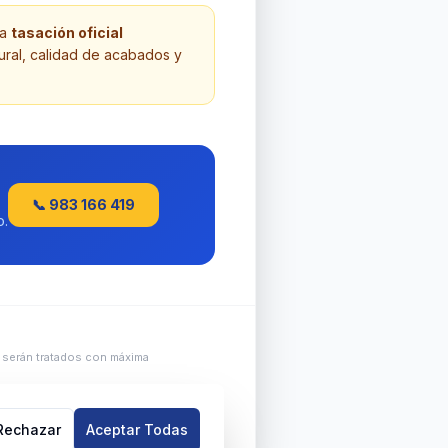
na
tasación oficial
tural, calidad de acabados y
📞 983 166 419
o.
 serán tratados con máxima
©
2026
Pisolid Inmobiliaria — Valladolid
Rechazar
Aceptar Todas