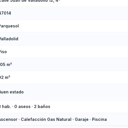
Calle Juan de Valladolid 12, 4º
47014
Parquesol
Valladolid
Piso
105 m²
92 m²
Buen estado
3 hab. · 0 aseos · 2 baños
Ascensor · Calefacción Gas Natural · Garaje · Piscina