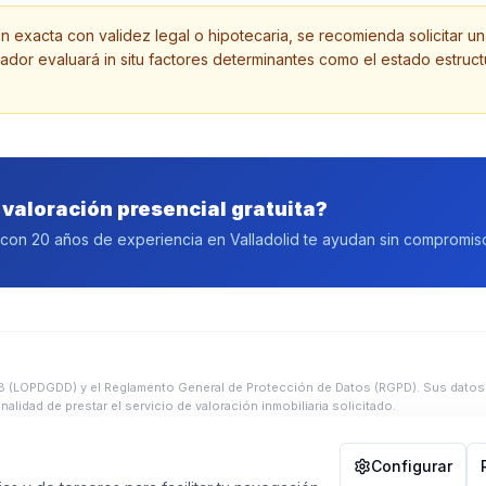
n exacta con validez legal o hipotecaria, se recomienda solicitar u
sador evaluará in situ factores determinantes como el estado estruc
valoración presencial gratuita?
con 20 años de experiencia en Valladolid te ayudan sin compromis
18 (LOPDGDD) y el Reglamento General de Protección de Datos (RGPD). Sus datos
nalidad de prestar el servicio de valoración inmobiliaria solicitado.
Configurar