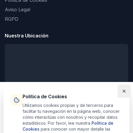
Política de Cookies
Aviso Legal
RGPD
Nuestra Ubicación
Política de Cookies
Utilizamos cookies propias y de terceros para
facilitar tu navegación en la página web, conocer
Horarios de Atención
cómo interactúas con nosotros y recopilar datos
estadísticos. Por favor, lee nuestra
Política de
Lunes - Viernes:
9:00 - 20:00
Cookies
para conocer con mayor detalle las
Sábados:
10:30 - 13:30