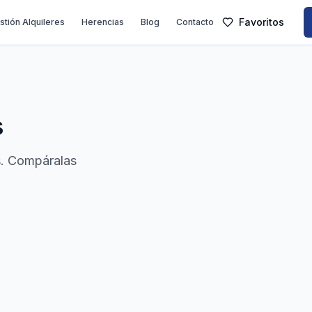
Favoritos
stión Alquileres
Herencias
Blog
Contacto
s
s. Compáralas
.