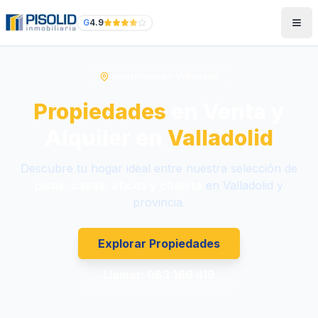
G
4.9
Inmobiliaria en Valladolid
Propiedades
en Venta y
Alquiler
en
Valladolid
Descubre tu hogar ideal entre nuestra selección de
pisos, casas, áticos y chalets
en Valladolid y
provincia.
Explorar Propiedades
Llamar: 983 166 419