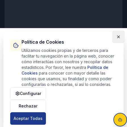
Política de Cookies
Utilizamos cookies propias y de terceros para
facilitar tu navegación en la página web, conocer
Horarios de Atención
cómo interactúas con nosotros y recopilar datos
estadísticos. Por favor, lee nuestra
Política de
Lunes - Viernes:
9:00 - 20:00
Cookies
para conocer con mayor detalle las
Sábados:
10:30 - 13:30
cookies que usamos, su finalidad y como poder
Domingos:
Cerrado
configurarlas o rechazarlas, si así lo consideras.
Configurar
Rechazar
© 2025 Pisolid Inmobiliaria - Consulting Inmuebles Pisolid CIF:
B10684884. Todos los derechos reservados.
Aceptar Todas