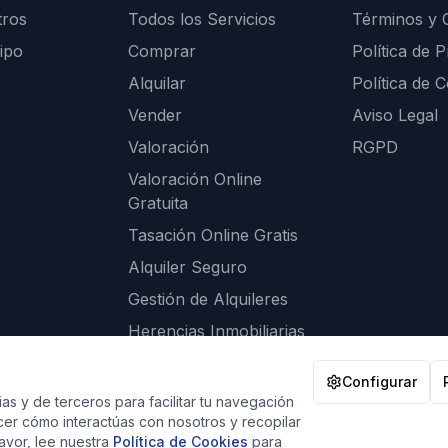
tros
Todos los Servicios
Términos y 
ipo
Comprar
Política de P
Alquilar
Política de 
Vender
Aviso Legal
Valoración
RGPD
Valoración Online
Gratuita
Tasación Online Gratis
Alquiler Seguro
Gestión de Alquileres
Herencias Inmobiliarias
Calculadora de
Configurar
Hipotecas
as y de terceros para facilitar tu navegación
er cómo interactúas con nosotros y recopilar
favor, lee nuestra
Política de Cookies
para