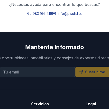
¿Necesitas ayuda para encontrar lo que buscas?
983 166 419
info@pisolid.es
Mantente Informado
s oportunidades inmobiliarias y consejos de expertos direct
Suscribirse
Servicios
Legal