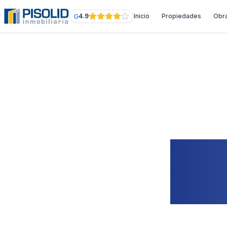
G
4.9
Inicio
Propiedades
Obr