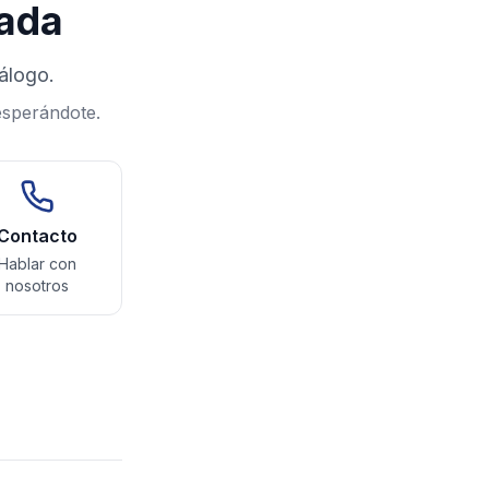
rada
álogo.
esperándote.
Contacto
Hablar con
nosotros