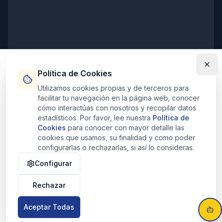
Política de Cookies
Utilizamos cookies propias y de terceros para
facilitar tu navegación en la página web, conocer
Horarios de Atención
cómo interactúas con nosotros y recopilar datos
estadísticos. Por favor, lee nuestra
Política de
Lunes - Viernes:
9:00 - 20:00
Cookies
para conocer con mayor detalle las
Sábados:
10:30 - 13:30
cookies que usamos, su finalidad y como poder
Domingos:
Cerrado
configurarlas o rechazarlas, si así lo consideras.
Configurar
Rechazar
© 2025 Pisolid Inmobiliaria - Consulting Inmuebles Pisolid CIF:
B10684884. Todos los derechos reservados.
Aceptar Todas