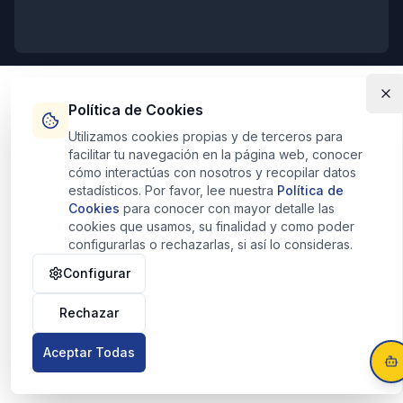
Horarios de Atención
Política de Cookies
Lunes - Viernes:
9:00 - 20:00
Sábados:
10:30 - 13:30
Utilizamos cookies propias y de terceros para
Domingos:
Cerrado
facilitar tu navegación en la página web, conocer
cómo interactúas con nosotros y recopilar datos
estadísticos. Por favor, lee nuestra
Política de
Cookies
para conocer con mayor detalle las
cookies que usamos, su finalidad y como poder
configurarlas o rechazarlas, si así lo consideras.
© 2025 Pisolid Inmobiliaria - Consulting Inmuebles Pisolid CIF:
B10684884. Todos los derechos reservados.
Configurar
Rechazar
Aceptar Todas