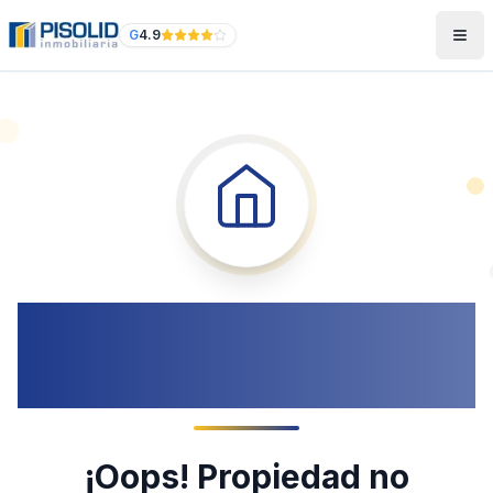
G
4.9
404
¡Oops! Propiedad no